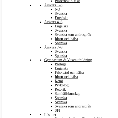
Bilderbok 3–6 år
Årskurs 1–3
NO
Svenska
Engelska
Årskurs 4–6
Engelska
Svenska
Svenska som andraspråk
Idrott och hälsa
Spanska
Årskurs 7–9
Svenska
Spanska
Gymnasium & Vuxenutbildning
Biologi
Engelska
Friskvård och hälsa
Idrott och hälsa
Kemi
Psykologi
Retorik
Samhällskunskap
Spanska
Svenska
Svenska som andraspråk
SFI
Läs mer