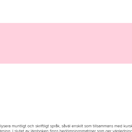
sera muntligt och skriftligt språk, såväl enskilt som tillsammans med kurska
ärning. I slutet av läroboken finns bedömningsmatriser som ger väglednin