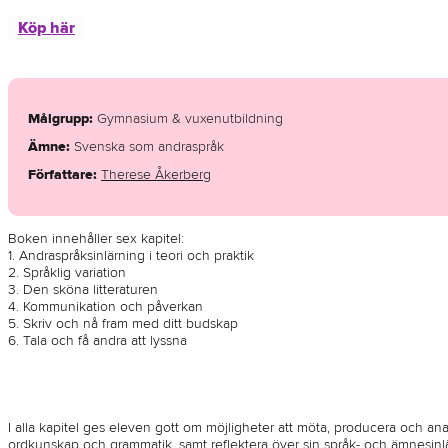
Köp här
Målgrupp
:
Gymnasium & vuxenutbildning
Ämne
:
Svenska som andraspråk
Författare
:
Therese Åkerberg
Boken innehåller sex kapitel:
1. Andraspråksinlärning i teori och praktik
2. Språklig variation
3. Den sköna litteraturen
4. Kommunikation och påverkan
5. Skriv och nå fram med ditt budskap
6. Tala och få andra att lyssna
I alla kapitel ges eleven gott om möjligheter att möta, producera och analy
ordkunskap och grammatik, samt reflektera över sin språk- och ämnesinl