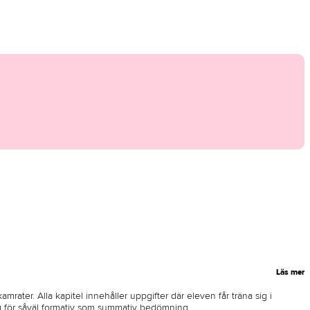
Läs mer
mrater. Alla kapitel innehåller uppgifter där eleven får träna sig i
g för såväl formativ som summativ bedömning.