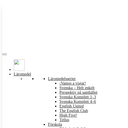
Läromedel
Läromedelsserier
¡Vamos a viajar!
Svenska – Helt enkelt
Perspektiv på samhället
Svenska Komplett 1–3
Svenska Komplett 4–6
English United
The English Club
High Five!
Tellus
Förskola