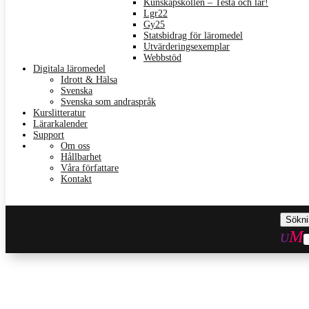
Kunskapskollen – Testa och lär!
Lgr22
Gy25
Statsbidrag för läromedel
Utvärderingsexemplar
Webbstöd
Digitala läromedel
Idrott & Hälsa
Svenska
Svenska som andraspråk
Kurslitteratur
Lärarkalender
Support
Om oss
Hållbarhet
Våra författare
Kontakt
Sök
efter: