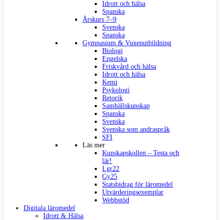
Idrott och hälsa
Spanska
Årskurs 7–9
Svenska
Spanska
Gymnasium & Vuxenutbildning
Biologi
Engelska
Friskvård och hälsa
Idrott och hälsa
Kemi
Psykologi
Retorik
Samhällskunskap
Spanska
Svenska
Svenska som andraspråk
SFI
Läs mer
Kunskapskollen – Testa och
lär!
Lgr22
Gy25
Statsbidrag för läromedel
Utvärderingsexemplar
Webbstöd
Digitala läromedel
Idrott & Hälsa