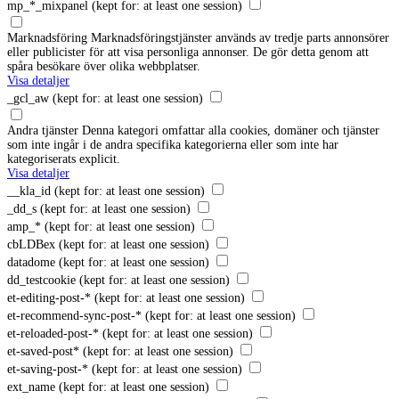
mp_*_mixpanel
(kept for: at least one session)
Marknadsföring
Marknadsföringstjänster används av tredje parts annonsörer
eller publicister för att visa personliga annonser. De gör detta genom att
spåra besökare över olika webbplatser.
Visa detaljer
_gcl_aw
(kept for: at least one session)
Andra tjänster
Denna kategori omfattar alla cookies, domäner och tjänster
som inte ingår i de andra specifika kategorierna eller som inte har
kategoriserats explicit.
Visa detaljer
__kla_id
(kept for: at least one session)
_dd_s
(kept for: at least one session)
amp_*
(kept for: at least one session)
cbLDBex
(kept for: at least one session)
datadome
(kept for: at least one session)
dd_testcookie
(kept for: at least one session)
et-editing-post-*
(kept for: at least one session)
et-recommend-sync-post-*
(kept for: at least one session)
et-reloaded-post-*
(kept for: at least one session)
et-saved-post*
(kept for: at least one session)
et-saving-post-*
(kept for: at least one session)
ext_name
(kept for: at least one session)