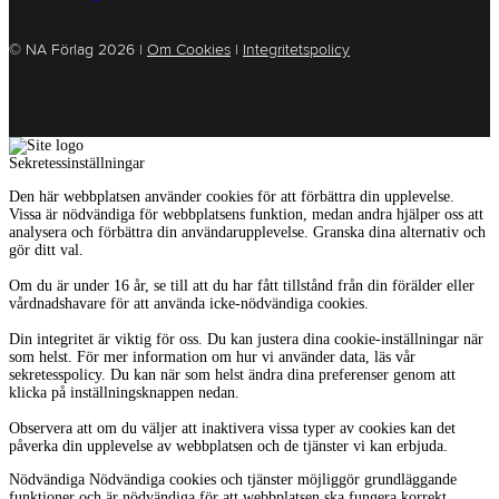
© NA Förlag 2026 |
Om Cookies
|
Integritetspolicy
Sekretessinställningar
Den här webbplatsen använder cookies för att förbättra din upplevelse.
Vissa är nödvändiga för webbplatsens funktion, medan andra hjälper oss att
analysera och förbättra din användarupplevelse. Granska dina alternativ och
gör ditt val.
Om du är under 16 år, se till att du har fått tillstånd från din förälder eller
vårdnadshavare för att använda icke-nödvändiga cookies.
Din integritet är viktig för oss. Du kan justera dina cookie-inställningar när
som helst. För mer information om hur vi använder data, läs vår
sekretesspolicy. Du kan när som helst ändra dina preferenser genom att
klicka på inställningsknappen nedan.
Observera att om du väljer att inaktivera vissa typer av cookies kan det
påverka din upplevelse av webbplatsen och de tjänster vi kan erbjuda.
Nödvändiga
Nödvändiga cookies och tjänster möjliggör grundläggande
funktioner och är nödvändiga för att webbplatsen ska fungera korrekt.