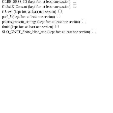
GLBE_SESS_ID
(kept for: at least one session)
GlobalE_Consent
(kept for: at least one session)
i18next
(kept for: at least one session)
perf_*
(kept for: at least one session)
polaris_consent_settings
(kept for: at least one session)
rbuid
(kept for: at least one session)
SLO_GWPT_Show_Hide_tmp
(kept for: at least one session)
SLO_wptGlobTipTmp
(kept for: at least one session)
ssm_au_c
(kept for: at least one session)
TawkConnectionTime
(kept for: at least one session)
twk_uuid_*
(kept for: at least one session)
us_privacy
(kept for: at least one session)
yotpo_pixel
(kept for: at least one session)
Samtyckesdatum:
Enhetens ID:
Acceptera alla
Acceptera endast krävda
Spara inställningar
Integritetspolicy
Några krävda resurser har blockerats, vilket kan påverka tredjepartstjänster
och göra att webbplatsen inte fungerar korrekt.
Tillåt alla krävda resurser
Tillåt alla cookies och tjänster