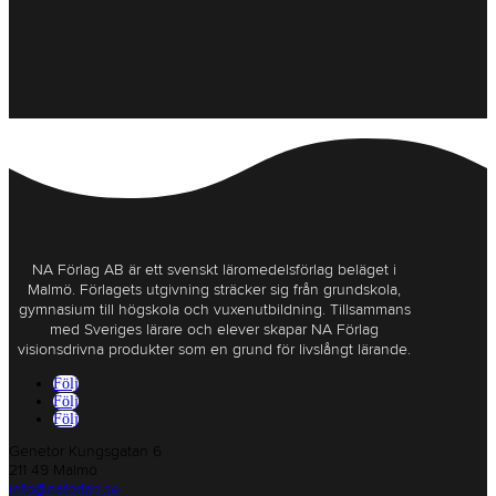
NA Förlag AB är ett svenskt läromedelsförlag beläget i
Malmö. Förlagets utgivning sträcker sig från grundskola,
gymnasium till högskola och vuxenutbildning. Tillsammans
med Sveriges lärare och elever skapar NA Förlag
visionsdrivna produkter som en grund för livslångt lärande.
Följ
Följ
Följ
Genetor Kungsgatan 6
211 49 Malmö
info@naforlag.se