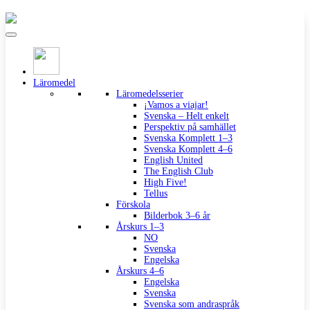
Läromedel
Läromedelsserier
¡Vamos a viajar!
Svenska – Helt enkelt
Perspektiv på samhället
Svenska Komplett 1–3
Svenska Komplett 4–6
English United
The English Club
High Five!
Tellus
Förskola
Bilderbok 3–6 år
Årskurs 1–3
NO
Svenska
Engelska
Årskurs 4–6
Engelska
Svenska
Svenska som andraspråk