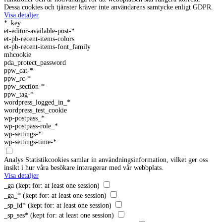
Dessa cookies och tjänster kräver inte användarens samtycke enligt GDPR.
Visa detaljer
*_key
et-editor-available-post-*
et-pb-recent-items-colors
et-pb-recent-items-font_family
mhcookie
pda_protect_password
ppw_cat-*
ppw_rc-*
ppw_section-*
ppw_tag-*
wordpress_logged_in_*
wordpress_test_cookie
wp-postpass_*
wp-postpass-role_*
wp-settings-*
wp-settings-time-*
Analys
Statistikcookies samlar in användningsinformation, vilket ger oss
insikt i hur våra besökare interagerar med vår webbplats.
Visa detaljer
_ga
(kept for: at least one session)
_ga_*
(kept for: at least one session)
_sp_id*
(kept for: at least one session)
_sp_ses*
(kept for: at least one session)