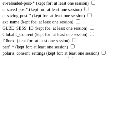
et-reloaded-post-*
(kept for: at least one session)
et-saved-post*
(kept for: at least one session)
et-saving-post-*
(kept for: at least one session)
ext_name
(kept for: at least one session)
GLBE_SESS_ID
(kept for: at least one session)
GlobalE_Consent
(kept for: at least one session)
i18next
(kept for: at least one session)
perf_*
(kept for: at least one session)
polaris_consent_settings
(kept for: at least one session)
rbuid
(kept for: at least one session)
ssm_au_c
(kept for: at least one session)
TawkConnectionTime
(kept for: at least one session)
twk_uuid_*
(kept for: at least one session)
us_privacy
(kept for: at least one session)
yotpo_pixel
(kept for: at least one session)
Samtyckesdatum:
Enhetens ID:
Acceptera alla
Acceptera endast krävda
Spara inställningar
Integritetspolicy
Några krävda resurser har blockerats, vilket kan påverka tredjepartstjänster
och göra att webbplatsen inte fungerar korrekt.
Tillåt alla krävda resurser
Tillåt alla cookies och tjänster