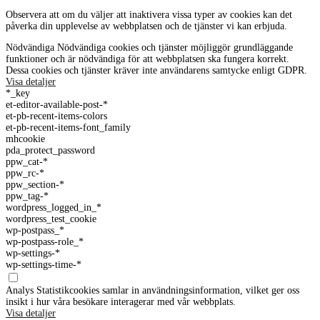
Observera att om du väljer att inaktivera vissa typer av cookies kan det
påverka din upplevelse av webbplatsen och de tjänster vi kan erbjuda.
Nödvändiga
Nödvändiga cookies och tjänster möjliggör grundläggande
funktioner och är nödvändiga för att webbplatsen ska fungera korrekt.
Dessa cookies och tjänster kräver inte användarens samtycke enligt GDPR.
Visa detaljer
*_key
et-editor-available-post-*
et-pb-recent-items-colors
et-pb-recent-items-font_family
mhcookie
pda_protect_password
ppw_cat-*
ppw_rc-*
ppw_section-*
ppw_tag-*
wordpress_logged_in_*
wordpress_test_cookie
wp-postpass_*
wp-postpass-role_*
wp-settings-*
wp-settings-time-*
Analys
Statistikcookies samlar in användningsinformation, vilket ger oss
insikt i hur våra besökare interagerar med vår webbplats.
Visa detaljer