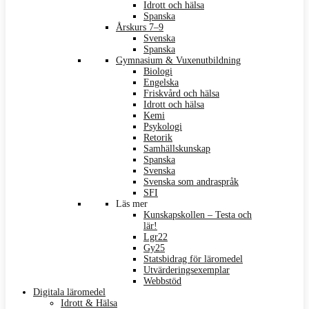
Idrott och hälsa
Spanska
Årskurs 7–9
Svenska
Spanska
Gymnasium & Vuxenutbildning
Biologi
Engelska
Friskvård och hälsa
Idrott och hälsa
Kemi
Psykologi
Retorik
Samhällskunskap
Spanska
Svenska
Svenska som andraspråk
SFI
Läs mer
Kunskapskollen – Testa och
lär!
Lgr22
Gy25
Statsbidrag för läromedel
Utvärderingsexemplar
Webbstöd
Digitala läromedel
Idrott & Hälsa