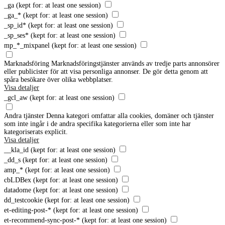
_ga
(kept for: at least one session)
_ga_*
(kept for: at least one session)
_sp_id*
(kept for: at least one session)
_sp_ses*
(kept for: at least one session)
mp_*_mixpanel
(kept for: at least one session)
Marknadsföring
Marknadsföringstjänster används av tredje parts annonsörer
eller publicister för att visa personliga annonser. De gör detta genom att
spåra besökare över olika webbplatser.
Visa detaljer
_gcl_aw
(kept for: at least one session)
Andra tjänster
Denna kategori omfattar alla cookies, domäner och tjänster
som inte ingår i de andra specifika kategorierna eller som inte har
kategoriserats explicit.
Visa detaljer
__kla_id
(kept for: at least one session)
_dd_s
(kept for: at least one session)
amp_*
(kept for: at least one session)
cbLDBex
(kept for: at least one session)
datadome
(kept for: at least one session)
dd_testcookie
(kept for: at least one session)
et-editing-post-*
(kept for: at least one session)
et-recommend-sync-post-*
(kept for: at least one session)