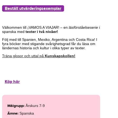
Beställ utvärderingsexemplar
Välkommen till ¡VAMOS A VIAJAR! – en
läsförståelseserie
i
spanska med
texter i två nivåer!
Följ med till Spanien, Mexiko, Argentina och Costa Rica! I
fyra böcker med stigande svårighetsgrad får du läsa om
ländernas historia och kultur i olika typer av texter.
Träna glosor och uttal på
Kunskapskollen!
Köp här
Målgrupp
:
Årskurs 7-9
Ämne
:
Spanska