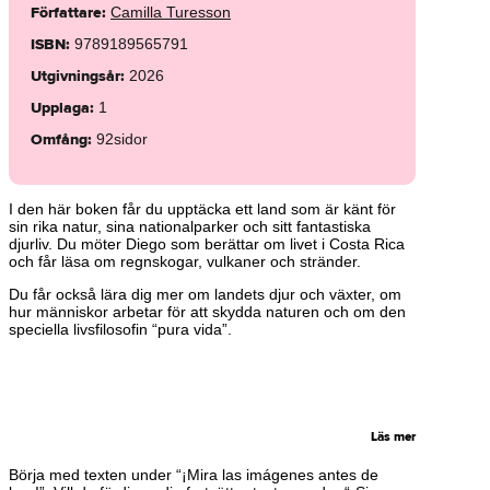
Författare
:
Camilla Turesson
ISBN
:
9789189565791
Utgivningsår
:
2026
Upplaga
:
1
Omfång
:
92
sidor
I den här boken får du upptäcka ett land som är känt för
sin rika natur, sina nationalparker och sitt fantastiska
djurliv. Du möter Diego som berättar om livet i Costa Rica
och får läsa om regnskogar, vulkaner och stränder.
Du får också lära dig mer om landets djur och växter, om
hur människor arbetar för att skydda naturen och om den
speciella livsfilosofin “pura vida”.
Läs mer
Börja med texten under “¡Mira las imágenes antes de