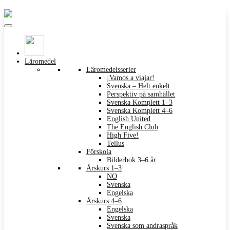
Läromedel
Läromedelsserier
¡Vamos a viajar!
Svenska – Helt enkelt
Perspektiv på samhället
Svenska Komplett 1–3
Svenska Komplett 4–6
English United
The English Club
High Five!
Tellus
Förskola
Bilderbok 3–6 år
Årskurs 1–3
NO
Svenska
Engelska
Årskurs 4–6
Engelska
Svenska
Svenska som andraspråk