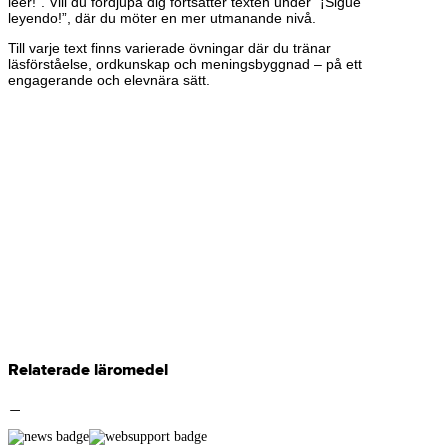
leer!”. Vill du fördjupa dig fortsätter texten under “¡Sigue
leyendo!”, där du möter en mer utmanande nivå.
Till varje text finns varierade övningar där du tränar
läsförståelse, ordkunskap och meningsbyggnad – på ett
engagerande och elevnära sätt.
Relaterade läromedel