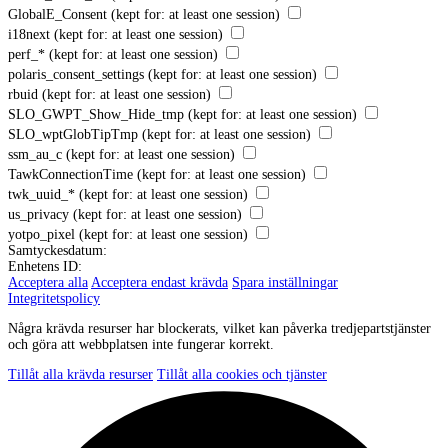
GlobalE_Consent
(kept for: at least one session)
i18next
(kept for: at least one session)
perf_*
(kept for: at least one session)
polaris_consent_settings
(kept for: at least one session)
rbuid
(kept for: at least one session)
SLO_GWPT_Show_Hide_tmp
(kept for: at least one session)
SLO_wptGlobTipTmp
(kept for: at least one session)
ssm_au_c
(kept for: at least one session)
TawkConnectionTime
(kept for: at least one session)
twk_uuid_*
(kept for: at least one session)
us_privacy
(kept for: at least one session)
yotpo_pixel
(kept for: at least one session)
Samtyckesdatum:
Enhetens ID:
Acceptera alla
Acceptera endast krävda
Spara inställningar
Integritetspolicy
Några krävda resurser har blockerats, vilket kan påverka tredjepartstjänster
och göra att webbplatsen inte fungerar korrekt.
Tillåt alla krävda resurser
Tillåt alla cookies och tjänster