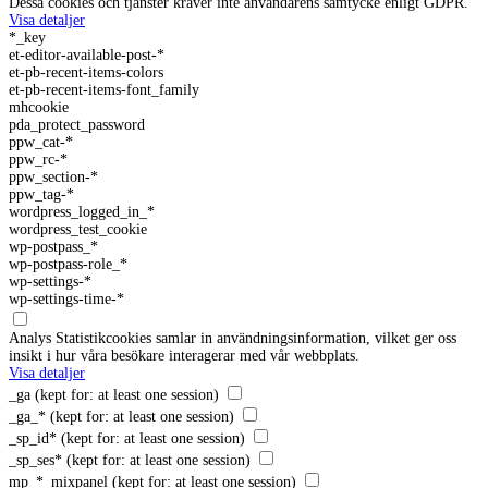
Dessa cookies och tjänster kräver inte användarens samtycke enligt GDPR.
Visa detaljer
*_key
et-editor-available-post-*
et-pb-recent-items-colors
et-pb-recent-items-font_family
mhcookie
pda_protect_password
ppw_cat-*
ppw_rc-*
ppw_section-*
ppw_tag-*
wordpress_logged_in_*
wordpress_test_cookie
wp-postpass_*
wp-postpass-role_*
wp-settings-*
wp-settings-time-*
Analys
Statistikcookies samlar in användningsinformation, vilket ger oss
insikt i hur våra besökare interagerar med vår webbplats.
Visa detaljer
_ga
(kept for: at least one session)
_ga_*
(kept for: at least one session)
_sp_id*
(kept for: at least one session)
_sp_ses*
(kept for: at least one session)
mp_*_mixpanel
(kept for: at least one session)