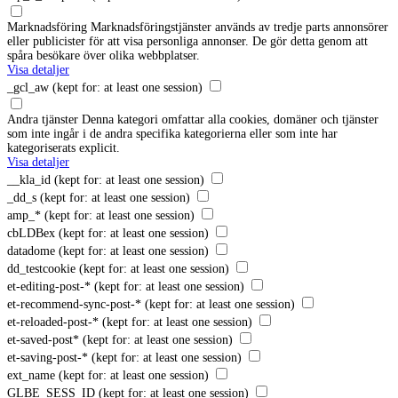
Marknadsföring
Marknadsföringstjänster används av tredje parts annonsörer
eller publicister för att visa personliga annonser. De gör detta genom att
spåra besökare över olika webbplatser.
Visa detaljer
_gcl_aw
(kept for: at least one session)
Andra tjänster
Denna kategori omfattar alla cookies, domäner och tjänster
som inte ingår i de andra specifika kategorierna eller som inte har
kategoriserats explicit.
Visa detaljer
__kla_id
(kept for: at least one session)
_dd_s
(kept for: at least one session)
amp_*
(kept for: at least one session)
cbLDBex
(kept for: at least one session)
datadome
(kept for: at least one session)
dd_testcookie
(kept for: at least one session)
et-editing-post-*
(kept for: at least one session)
et-recommend-sync-post-*
(kept for: at least one session)
et-reloaded-post-*
(kept for: at least one session)
et-saved-post*
(kept for: at least one session)
et-saving-post-*
(kept for: at least one session)
ext_name
(kept for: at least one session)
GLBE_SESS_ID
(kept for: at least one session)