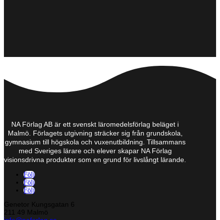
NA Förlag AB är ett svenskt läromedelsförlag beläget i
Malmö. Förlagets utgivning sträcker sig från grundskola,
gymnasium till högskola och vuxenutbildning. Tillsammans
med Sveriges lärare och elever skapar NA Förlag
visionsdrivna produkter som en grund för livslångt lärande.
Följ
Följ
Följ
Genetor Kungsgatan 6
211 49 Malmö