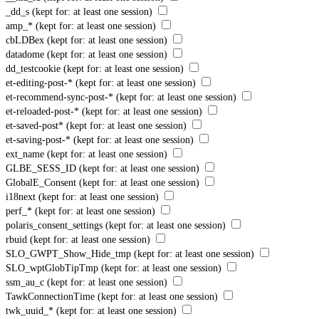
_dd_s
(kept for: at least one session)
amp_*
(kept for: at least one session)
cbLDBex
(kept for: at least one session)
datadome
(kept for: at least one session)
dd_testcookie
(kept for: at least one session)
et-editing-post-*
(kept for: at least one session)
et-recommend-sync-post-*
(kept for: at least one session)
et-reloaded-post-*
(kept for: at least one session)
et-saved-post*
(kept for: at least one session)
et-saving-post-*
(kept for: at least one session)
ext_name
(kept for: at least one session)
GLBE_SESS_ID
(kept for: at least one session)
GlobalE_Consent
(kept for: at least one session)
i18next
(kept for: at least one session)
perf_*
(kept for: at least one session)
polaris_consent_settings
(kept for: at least one session)
rbuid
(kept for: at least one session)
SLO_GWPT_Show_Hide_tmp
(kept for: at least one session)
SLO_wptGlobTipTmp
(kept for: at least one session)
ssm_au_c
(kept for: at least one session)
TawkConnectionTime
(kept for: at least one session)
twk_uuid_*
(kept for: at least one session)