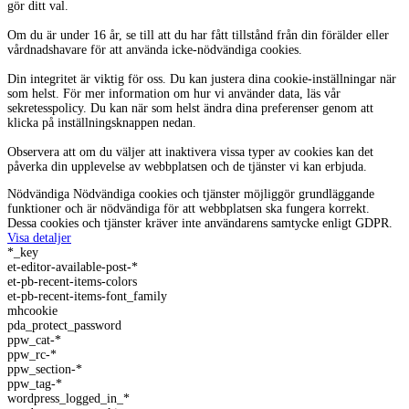
gör ditt val.
Om du är under 16 år, se till att du har fått tillstånd från din förälder eller
vårdnadshavare för att använda icke-nödvändiga cookies.
Din integritet är viktig för oss. Du kan justera dina cookie-inställningar när
som helst. För mer information om hur vi använder data, läs vår
sekretesspolicy. Du kan när som helst ändra dina preferenser genom att
klicka på inställningsknappen nedan.
Observera att om du väljer att inaktivera vissa typer av cookies kan det
påverka din upplevelse av webbplatsen och de tjänster vi kan erbjuda.
Nödvändiga
Nödvändiga cookies och tjänster möjliggör grundläggande
funktioner och är nödvändiga för att webbplatsen ska fungera korrekt.
Dessa cookies och tjänster kräver inte användarens samtycke enligt GDPR.
Visa detaljer
*_key
et-editor-available-post-*
et-pb-recent-items-colors
et-pb-recent-items-font_family
mhcookie
pda_protect_password
ppw_cat-*
ppw_rc-*
ppw_section-*
ppw_tag-*
wordpress_logged_in_*