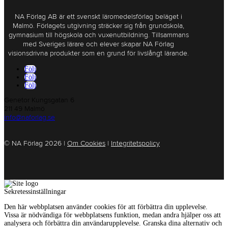
NA Förlag AB är ett svenskt läromedelsförlag beläget i
Malmö. Förlagets utgivning sträcker sig från grundskola,
gymnasium till högskola och vuxenutbildning. Tillsammans
med Sveriges lärare och elever skapar NA Förlag
visionsdrivna produkter som en grund för livslångt lärande.
Följ
Följ
Följ
Genetor Kungsgatan 6
211 49 Malmö
info@naforlag.se
© NA Förlag 2026 |
Om Cookies
|
Integritetspolicy
Sekretessinställningar
Den här webbplatsen använder cookies för att förbättra din upplevelse.
Vissa är nödvändiga för webbplatsens funktion, medan andra hjälper oss att
analysera och förbättra din användarupplevelse. Granska dina alternativ och