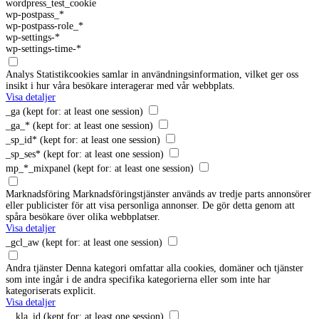
wordpress_test_cookie
wp-postpass_*
wp-postpass-role_*
wp-settings-*
wp-settings-time-*
Analys
Statistikcookies samlar in användningsinformation, vilket ger oss
insikt i hur våra besökare interagerar med vår webbplats.
Visa detaljer
_ga
(kept for: at least one session)
_ga_*
(kept for: at least one session)
_sp_id*
(kept for: at least one session)
_sp_ses*
(kept for: at least one session)
mp_*_mixpanel
(kept for: at least one session)
Marknadsföring
Marknadsföringstjänster används av tredje parts annonsörer
eller publicister för att visa personliga annonser. De gör detta genom att
spåra besökare över olika webbplatser.
Visa detaljer
_gcl_aw
(kept for: at least one session)
Andra tjänster
Denna kategori omfattar alla cookies, domäner och tjänster
som inte ingår i de andra specifika kategorierna eller som inte har
kategoriserats explicit.
Visa detaljer
__kla_id
(kept for: at least one session)