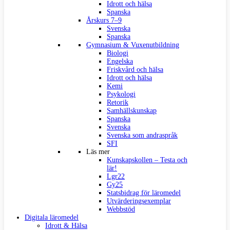
Idrott och hälsa
Spanska
Årskurs 7–9
Svenska
Spanska
Gymnasium & Vuxenutbildning
Biologi
Engelska
Friskvård och hälsa
Idrott och hälsa
Kemi
Psykologi
Retorik
Samhällskunskap
Spanska
Svenska
Svenska som andraspråk
SFI
Läs mer
Kunskapskollen – Testa och
lär!
Lgr22
Gy25
Statsbidrag för läromedel
Utvärderingsexemplar
Webbstöd
Digitala läromedel
Idrott & Hälsa