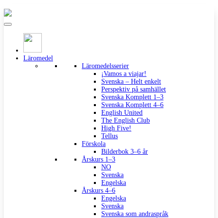
Läromedel
Läromedelsserier
¡Vamos a viajar!
Svenska – Helt enkelt
Perspektiv på samhället
Svenska Komplett 1–3
Svenska Komplett 4–6
English United
The English Club
High Five!
Tellus
Förskola
Bilderbok 3–6 år
Årskurs 1–3
NO
Svenska
Engelska
Årskurs 4–6
Engelska
Svenska
Svenska som andraspråk