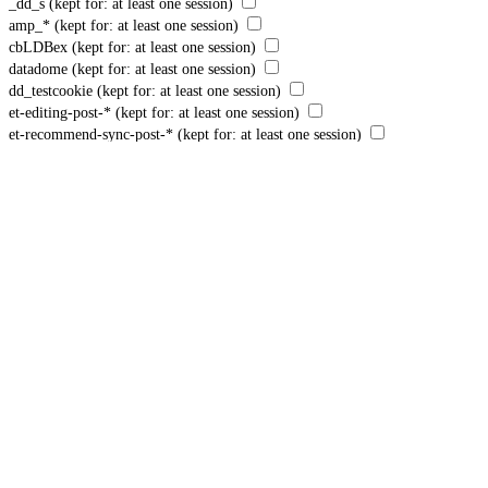
_dd_s
(kept for: at least one session)
amp_*
(kept for: at least one session)
cbLDBex
(kept for: at least one session)
datadome
(kept for: at least one session)
dd_testcookie
(kept for: at least one session)
et-editing-post-*
(kept for: at least one session)
et-recommend-sync-post-*
(kept for: at least one session)
et-reloaded-post-*
(kept for: at least one session)
et-saved-post*
(kept for: at least one session)
et-saving-post-*
(kept for: at least one session)
ext_name
(kept for: at least one session)
GLBE_SESS_ID
(kept for: at least one session)
GlobalE_Consent
(kept for: at least one session)
i18next
(kept for: at least one session)
perf_*
(kept for: at least one session)
polaris_consent_settings
(kept for: at least one session)
rbuid
(kept for: at least one session)
SLO_GWPT_Show_Hide_tmp
(kept for: at least one session)
SLO_wptGlobTipTmp
(kept for: at least one session)
ssm_au_c
(kept for: at least one session)
TawkConnectionTime
(kept for: at least one session)
twk_uuid_*
(kept for: at least one session)
us_privacy
(kept for: at least one session)