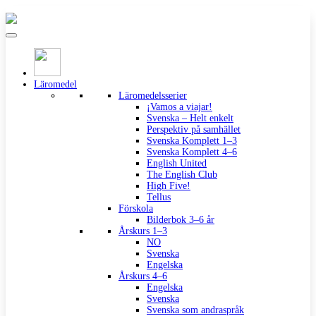
Läromedel
Läromedelsserier
¡Vamos a viajar!
Svenska – Helt enkelt
Perspektiv på samhället
Svenska Komplett 1–3
Svenska Komplett 4–6
English United
The English Club
High Five!
Tellus
Förskola
Bilderbok 3–6 år
Årskurs 1–3
NO
Svenska
Engelska
Årskurs 4–6
Engelska
Svenska
Svenska som andraspråk