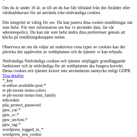
Om du är under 16 år, se till att du har fått tillstånd från din förälder eller
vårdnadshavare för att använda icke-nödvändiga cookies.
Din integritet är viktig för oss. Du kan justera dina cookie-inställningar när
som helst. För mer information om hur vi använder data, läs vår
sekretesspolicy. Du kan när som helst ändra dina preferenser genom att
klicka på inställningsknappen nedan.
Observera att om du väljer att inaktivera vissa typer av cookies kan det
påverka din upplevelse av webbplatsen och de tjänster vi kan erbjuda.
Nödvändiga
Nödvändiga cookies och tjänster möjliggör grundläggande
funktioner och är nödvändiga för att webbplatsen ska fungera korrekt.
Dessa cookies och tjänster kräver inte användarens samtycke enligt GDPR.
Visa detaljer
*_key
et-editor-available-post-*
et-pb-recent-items-colors
et-pb-recent-items-font_family
mhcookie
pda_protect_password
ppw_cat-*
ppw_rc-*
ppw_section-*
ppw_tag-*
wordpress_logged_in_*
wordpress_test_cookie