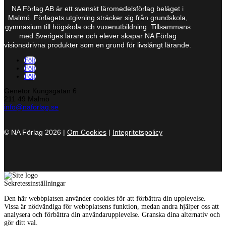
NA Förlag AB är ett svenskt läromedelsförlag beläget i
Malmö. Förlagets utgivning sträcker sig från grundskola,
gymnasium till högskola och vuxenutbildning. Tillsammans
med Sveriges lärare och elever skapar NA Förlag
visionsdrivna produkter som en grund för livslångt lärande.
Följ
Följ
Följ
Genetor Kungsgatan 6
211 49 Malmö
info@naforlag.se
© NA Förlag 2026 |
Om Cookies
|
Integritetspolicy
Sekretessinställningar
Den här webbplatsen använder cookies för att förbättra din upplevelse.
Vissa är nödvändiga för webbplatsens funktion, medan andra hjälper oss att
analysera och förbättra din användarupplevelse. Granska dina alternativ och
gör ditt val.