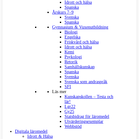
Idrott och hälsa
Spanska
Årskurs 7–9
Svenska
Spanska
Gymnasium & Vuxenutbildning
Biologi
Engelska
Friskvård och hälsa
Idrott och hälsa
Kemi
Psykologi
Retorik
Samhällskunskap
Spanska
Svenska
Svenska som andraspråk
SFI
Läs mer
Kunskapskollen – Testa och
lär!
Lgr22
Gy25
Statsbidrag för läromedel
Utvärderingsexemplar
Webbstöd
Digitala läromedel
Idrott & Hälsa