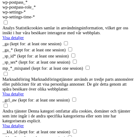
wp-postpass_*
wp-postpass-role_*
wp-settings-*
wp-settings-time-*
Analys
Statistikcookies samlar in användningsinformation, vilket ger oss
insikt i hur våra besökare interagerar med vår webbplats.
Visa detaljer
_ga
(kept for: at least one session)
_ga_*
(kept for: at least one session)
_sp_id*
(kept for: at least one session)
_sp_ses*
(kept for: at least one session)
mp_*_mixpanel
(kept for: at least one session)
Marknadsföring
Marknadsföringstjänster används av tredje parts annonsörer
eller publicister för att visa personliga annonser. De gör detta genom att
spåra besökare över olika webbplatser.
Visa detaljer
_gcl_aw
(kept for: at least one session)
Andra tjänster
Denna kategori omfattar alla cookies, domäner och tjänster
som inte ingår i de andra specifika kategorierna eller som inte har
kategoriserats explicit.
Visa detaljer
__kla_id
(kept for: at least one session)