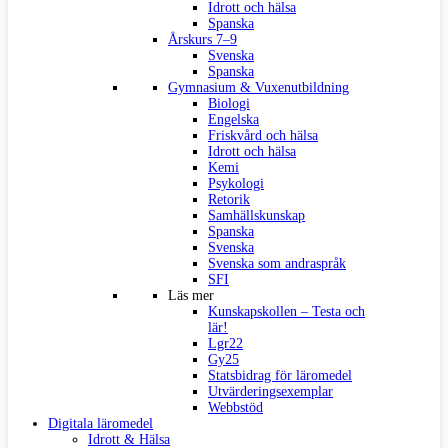
Idrott och hälsa
Spanska
Årskurs 7–9
Svenska
Spanska
Gymnasium & Vuxenutbildning
Biologi
Engelska
Friskvård och hälsa
Idrott och hälsa
Kemi
Psykologi
Retorik
Samhällskunskap
Spanska
Svenska
Svenska som andraspråk
SFI
Läs mer
Kunskapskollen – Testa och
lär!
Lgr22
Gy25
Statsbidrag för läromedel
Utvärderingsexemplar
Webbstöd
Digitala läromedel
Idrott & Hälsa