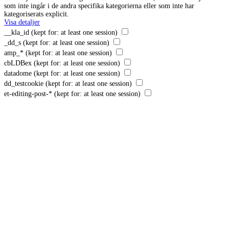
som inte ingår i de andra specifika kategorierna eller som inte har
kategoriserats explicit.
Visa detaljer
__kla_id
(kept for: at least one session)
_dd_s
(kept for: at least one session)
amp_*
(kept for: at least one session)
cbLDBex
(kept for: at least one session)
datadome
(kept for: at least one session)
dd_testcookie
(kept for: at least one session)
et-editing-post-*
(kept for: at least one session)
et-recommend-sync-post-*
(kept for: at least one session)
et-reloaded-post-*
(kept for: at least one session)
et-saved-post*
(kept for: at least one session)
et-saving-post-*
(kept for: at least one session)
ext_name
(kept for: at least one session)
GLBE_SESS_ID
(kept for: at least one session)
GlobalE_Consent
(kept for: at least one session)
i18next
(kept for: at least one session)
perf_*
(kept for: at least one session)
polaris_consent_settings
(kept for: at least one session)
rbuid
(kept for: at least one session)
SLO_GWPT_Show_Hide_tmp
(kept for: at least one session)
SLO_wptGlobTipTmp
(kept for: at least one session)