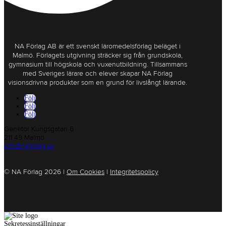
NA Förlag AB är ett svenskt läromedelsförlag beläget i
Malmö. Förlagets utgivning sträcker sig från grundskola,
gymnasium till högskola och vuxenutbildning. Tillsammans
med Sveriges lärare och elever skapar NA Förlag
visionsdrivna produkter som en grund för livslångt lärande.
Följ
Följ
Följ
Genetor Kungsgatan 6
211 49 Malmö
info@naforlag.se
© NA Förlag 2026 |
Om Cookies
|
Integritetspolicy
Sekretessinställningar