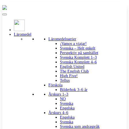
Läromedel
Läromedelsserier
¡Vamos a viajar!
Svenska – Helt enkelt
Perspektiv på samhället
Svenska Komplett 1–3
Svenska Komplett 4–6
English United
The English Club
High Five!
Tellus
Förskola
Bilderbok 3–6 år
Årskurs 1–3
NO
Svenska
Engelska
Årskurs 4–6
Engelska
Svenska
Svenska som andraspråk