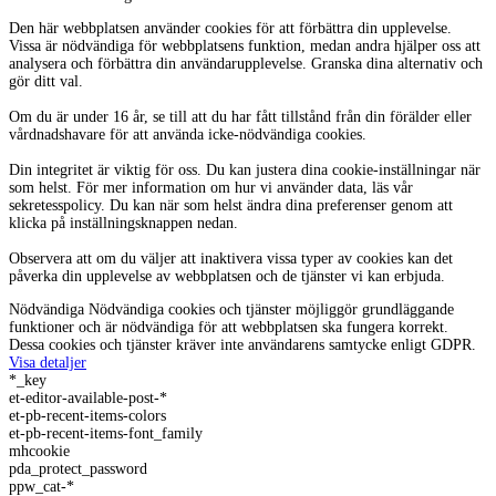
Den här webbplatsen använder cookies för att förbättra din upplevelse.
Vissa är nödvändiga för webbplatsens funktion, medan andra hjälper oss att
analysera och förbättra din användarupplevelse. Granska dina alternativ och
gör ditt val.
Om du är under 16 år, se till att du har fått tillstånd från din förälder eller
vårdnadshavare för att använda icke-nödvändiga cookies.
Din integritet är viktig för oss. Du kan justera dina cookie-inställningar när
som helst. För mer information om hur vi använder data, läs vår
sekretesspolicy. Du kan när som helst ändra dina preferenser genom att
klicka på inställningsknappen nedan.
Observera att om du väljer att inaktivera vissa typer av cookies kan det
påverka din upplevelse av webbplatsen och de tjänster vi kan erbjuda.
Nödvändiga
Nödvändiga cookies och tjänster möjliggör grundläggande
funktioner och är nödvändiga för att webbplatsen ska fungera korrekt.
Dessa cookies och tjänster kräver inte användarens samtycke enligt GDPR.
Visa detaljer
*_key
et-editor-available-post-*
et-pb-recent-items-colors
et-pb-recent-items-font_family
mhcookie
pda_protect_password
ppw_cat-*