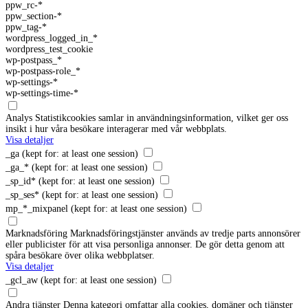
ppw_rc-*
ppw_section-*
ppw_tag-*
wordpress_logged_in_*
wordpress_test_cookie
wp-postpass_*
wp-postpass-role_*
wp-settings-*
wp-settings-time-*
Analys
Statistikcookies samlar in användningsinformation, vilket ger oss
insikt i hur våra besökare interagerar med vår webbplats.
Visa detaljer
_ga
(kept for: at least one session)
_ga_*
(kept for: at least one session)
_sp_id*
(kept for: at least one session)
_sp_ses*
(kept for: at least one session)
mp_*_mixpanel
(kept for: at least one session)
Marknadsföring
Marknadsföringstjänster används av tredje parts annonsörer
eller publicister för att visa personliga annonser. De gör detta genom att
spåra besökare över olika webbplatser.
Visa detaljer
_gcl_aw
(kept for: at least one session)
Andra tjänster
Denna kategori omfattar alla cookies, domäner och tjänster