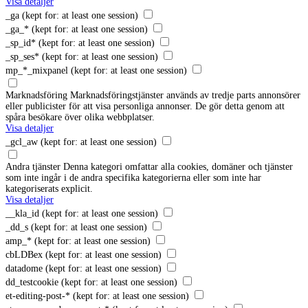
Visa detaljer
_ga
(kept for: at least one session)
_ga_*
(kept for: at least one session)
_sp_id*
(kept for: at least one session)
_sp_ses*
(kept for: at least one session)
mp_*_mixpanel
(kept for: at least one session)
Marknadsföring
Marknadsföringstjänster används av tredje parts annonsörer
eller publicister för att visa personliga annonser. De gör detta genom att
spåra besökare över olika webbplatser.
Visa detaljer
_gcl_aw
(kept for: at least one session)
Andra tjänster
Denna kategori omfattar alla cookies, domäner och tjänster
som inte ingår i de andra specifika kategorierna eller som inte har
kategoriserats explicit.
Visa detaljer
__kla_id
(kept for: at least one session)
_dd_s
(kept for: at least one session)
amp_*
(kept for: at least one session)
cbLDBex
(kept for: at least one session)
datadome
(kept for: at least one session)
dd_testcookie
(kept for: at least one session)
et-editing-post-*
(kept for: at least one session)