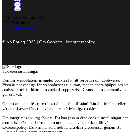
Följ
Följ
Genetor Kungsgatan 6
211 49 Malmö
info@naforlag.se
© NA Förlag 2026 |
Om Cookies
|
Integritetspolicy
Sekretessinställningar
Den här webbplatsen använder cookies för att förbättra din upplevelse.
Vissa är nödvändiga för webbplatsens funktion, medan andra hjälper oss att
analysera och förbättra din användarupplevelse. Granska dina alternativ och
gör ditt val.
Om du är under 16 år, se till att du har fått tillstånd från din förälder eller
vårdnadshavare för att använda icke-nödvändiga cookies.
Din integritet är viktig för oss. Du kan justera dina cookie-inställningar när
som helst. För mer information om hur vi använder data, läs vår
sekretesspolicy. Du kan när som helst ändra dina preferenser genom att