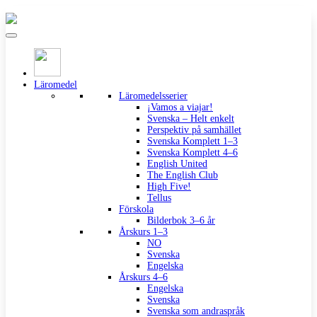
Läromedel
Läromedelsserier
¡Vamos a viajar!
Svenska – Helt enkelt
Perspektiv på samhället
Svenska Komplett 1–3
Svenska Komplett 4–6
English United
The English Club
High Five!
Tellus
Förskola
Bilderbok 3–6 år
Årskurs 1–3
NO
Svenska
Engelska
Årskurs 4–6
Engelska
Svenska
Svenska som andraspråk