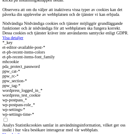
klicka på inställningsknappen nedan.
Observera att om du väljer att inaktivera vissa typer av cookies kan det
påverka din upplevelse av webbplatsen och de tjänster vi kan erbjuda.
Nödvändiga
Nödvändiga cookies och tjänster möjliggör grundläggande
funktioner och är nödvändiga för att webbplatsen ska fungera korrekt.
Dessa cookies och tjänster kräver inte användarens samtycke enligt GDPR.
Visa detaljer
*_key
et-editor-available-post-*
et-pb-recent-items-colors
et-pb-recent-items-font_family
mhcookie
pda_protect_password
ppw_cat-*
ppw_rc-*
ppw_section-*
ppw_tag-*
wordpress_logged_in_*
wordpress_test_cookie
wp-postpass_*
wp-postpass-role_*
wp-settings-*
wp-settings-time-*
Analys
Statistikcookies samlar in användningsinformation, vilket ger oss
insikt i hur våra besökare interagerar med vår webbplats.