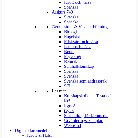
Idrott och hälsa
Spanska
Årskurs 7–9
Svenska
Spanska
Gymnasium & Vuxenutbildning
Biologi
Engelska
Friskvård och hälsa
Idrott och hälsa
Kemi
Psykologi
Retorik
Samhällskunskap
Spanska
Svenska
Svenska som andraspråk
SFI
Läs mer
Kunskapskollen – Testa och
lär!
Lgr22
Gy25
Statsbidrag för läromedel
Utvärderingsexemplar
Webbstöd
Digitala läromedel
Idrott & Hälsa