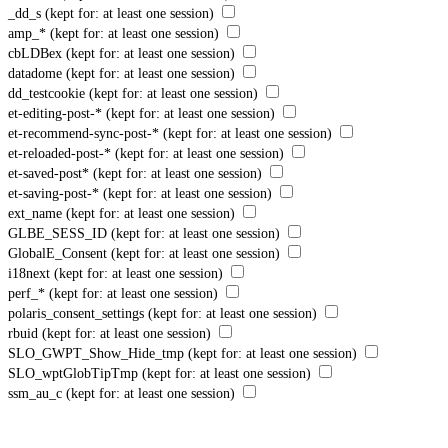
_dd_s
(kept for: at least one session)
amp_*
(kept for: at least one session)
cbLDBex
(kept for: at least one session)
datadome
(kept for: at least one session)
dd_testcookie
(kept for: at least one session)
et-editing-post-*
(kept for: at least one session)
et-recommend-sync-post-*
(kept for: at least one session)
et-reloaded-post-*
(kept for: at least one session)
et-saved-post*
(kept for: at least one session)
et-saving-post-*
(kept for: at least one session)
ext_name
(kept for: at least one session)
GLBE_SESS_ID
(kept for: at least one session)
GlobalE_Consent
(kept for: at least one session)
i18next
(kept for: at least one session)
perf_*
(kept for: at least one session)
polaris_consent_settings
(kept for: at least one session)
rbuid
(kept for: at least one session)
SLO_GWPT_Show_Hide_tmp
(kept for: at least one session)
SLO_wptGlobTipTmp
(kept for: at least one session)
ssm_au_c
(kept for: at least one session)
TawkConnectionTime
(kept for: at least one session)
twk_uuid_*
(kept for: at least one session)