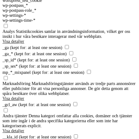
wordpress_test_cookie
wp-postpass_*
wp-postpass-role_*
wp-settings-*
wp-settings-time-*
Analys
Statistikcookies samlar in användningsinformation, vilket ger oss
insikt i hur våra besökare interagerar med vår webbplats.
Visa detaljer
_ga
(kept for: at least one session)
_ga_*
(kept for: at least one session)
_sp_id*
(kept for: at least one session)
_sp_ses*
(kept for: at least one session)
mp_*_mixpanel
(kept for: at least one session)
Marknadsföring
Marknadsföringstjänster används av tredje parts annonsörer
eller publicister för att visa personliga annonser. De gör detta genom att
spåra besökare över olika webbplatser.
Visa detaljer
_gcl_aw
(kept for: at least one session)
Andra tjänster
Denna kategori omfattar alla cookies, domäner och tjänster
som inte ingår i de andra specifika kategorierna eller som inte har
kategoriserats explicit.
Visa detaljer
__kla_id
(kept for: at least one session)