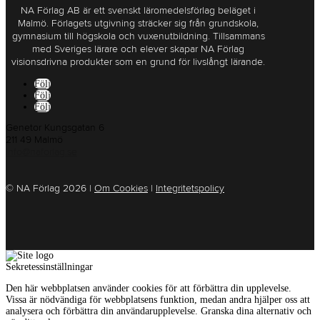
NA Förlag AB är ett svenskt läromedelsförlag beläget i
Malmö. Förlagets utgivning sträcker sig från grundskola,
gymnasium till högskola och vuxenutbildning. Tillsammans
med Sveriges lärare och elever skapar NA Förlag
visionsdrivna produkter som en grund för livslångt lärande.
Följ
Följ
Följ
Genetor Kungsgatan 6
211 49 Malmö
info@naforlag.se
© NA Förlag 2026 |
Om Cookies
|
Integritetspolicy
Sekretessinställningar
Den här webbplatsen använder cookies för att förbättra din upplevelse.
Vissa är nödvändiga för webbplatsens funktion, medan andra hjälper oss att
analysera och förbättra din användarupplevelse. Granska dina alternativ och