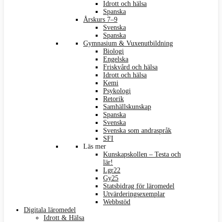
Idrott och hälsa
Spanska
Årskurs 7–9
Svenska
Spanska
Gymnasium & Vuxenutbildning
Biologi
Engelska
Friskvård och hälsa
Idrott och hälsa
Kemi
Psykologi
Retorik
Samhällskunskap
Spanska
Svenska
Svenska som andraspråk
SFI
Läs mer
Kunskapskollen – Testa och
lär!
Lgr22
Gy25
Statsbidrag för läromedel
Utvärderingsexemplar
Webbstöd
Digitala läromedel
Idrott & Hälsa