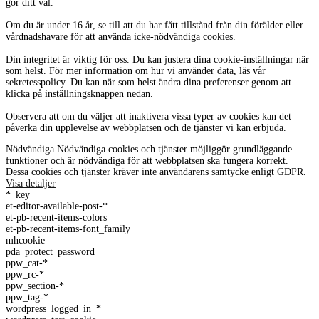
gör ditt val.
Om du är under 16 år, se till att du har fått tillstånd från din förälder eller
vårdnadshavare för att använda icke-nödvändiga cookies.
Din integritet är viktig för oss. Du kan justera dina cookie-inställningar när
som helst. För mer information om hur vi använder data, läs vår
sekretesspolicy. Du kan när som helst ändra dina preferenser genom att
klicka på inställningsknappen nedan.
Observera att om du väljer att inaktivera vissa typer av cookies kan det
påverka din upplevelse av webbplatsen och de tjänster vi kan erbjuda.
Nödvändiga
Nödvändiga cookies och tjänster möjliggör grundläggande
funktioner och är nödvändiga för att webbplatsen ska fungera korrekt.
Dessa cookies och tjänster kräver inte användarens samtycke enligt GDPR.
Visa detaljer
*_key
et-editor-available-post-*
et-pb-recent-items-colors
et-pb-recent-items-font_family
mhcookie
pda_protect_password
ppw_cat-*
ppw_rc-*
ppw_section-*
ppw_tag-*
wordpress_logged_in_*