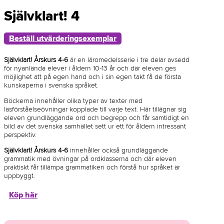
Självklart! 4
Beställ utvärderingsexemplar
Självklart! Årskurs 4-6
är en läromedelsserie i tre delar avsedd
för nyanlända elever i åldern 10-13 år och där eleven ges
möjlighet att på egen hand och i sin egen takt få de första
kunskaperna i svenska språket.
Böckerna innehåller olika typer av texter med
läsförståelseövningar kopplade till varje text. Här tillägnar sig
eleven grundläggande ord och begrepp och får samtidigt en
bild av det svenska samhället sett ur ett för åldern intressant
perspektiv.
Självklart! Årskurs 4-6
innehåller också grundläggande
grammatik med övningar på ordklasserna och där eleven
praktiskt får tillämpa grammatiken och förstå hur språket är
uppbyggt.
Köp här