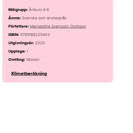
Målgrupp
:
Årskurs 4-6
Ämne
:
Svenska som andraspråk
Författare
:
Margaretha Svensson Olofsson
ISBN
:
9789188229403
Utgivningsår
:
2020
Upplaga
:
1
Omfång
:
56
sidor
Klimatberäkning