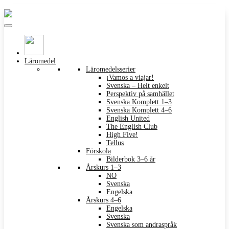
Läromedel
Läromedelsserier
¡Vamos a viajar!
Svenska – Helt enkelt
Perspektiv på samhället
Svenska Komplett 1–3
Svenska Komplett 4–6
English United
The English Club
High Five!
Tellus
Förskola
Bilderbok 3–6 år
Årskurs 1–3
NO
Svenska
Engelska
Årskurs 4–6
Engelska
Svenska
Svenska som andraspråk